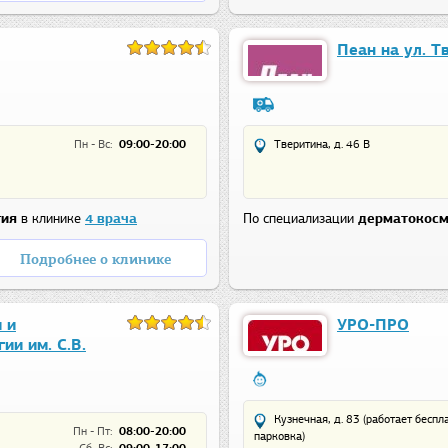
Пеан на ул. Т
Пн - Вс:
09:00-20:00
Тверитина, д. 46 В
гия
в клинике
4 врача
По специализации
дерматокосм
Подробнее о клинике
 и
УРО-ПРО
ии им. С.В.
Кузнечная, д. 83 (работает бесп
Пн - Пт:
08:00-20:00
парковка)
Сб, Вс:
09:00-17:00