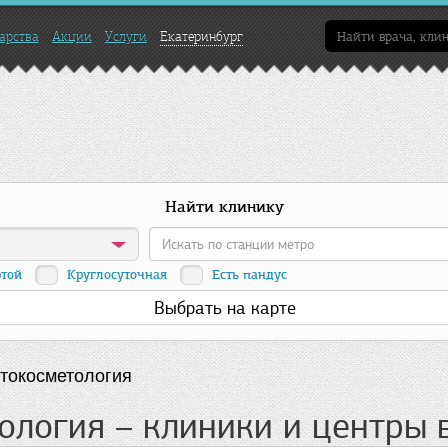
арства
Акции
Услуги
Екатеринбург
Найти клинику
ртой
Круглосуточная
Есть пандус
Выбрать на карте
токосметология
логия – клиники и центры 