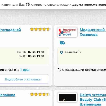
 нашли для Вас
76
клиник
по специализации
дерматокосметоло
лгоградской
Медицинский 
Хомякова
Пн - Пт:
07:30-19:30
Хомякова, 17
Сб, Вс:
08:30-19:30
гия
в клинике
1 врач
По специализации
дерматокосм
Подробнее о клинике
репанова
Центр эстети
Beauty Club (
Шейнкмана