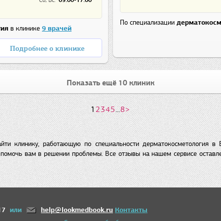
По специализации
дерматокосм
гия
в клинике
9 врачей
Подробнее о клинике
Показать ещё 10 клиник
1
2
3
4
5
...
8
>
йти клинику, работающую по специальности дерматокосметология в 
помочь вам в решении проблемы. Все отзывы на нашем сервисе оставл
17
или
help@lookmedbook.ru
Контакты