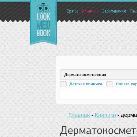
Врачи
Клиники
Заболевания
Лек
Дерматокосметология
Детская клиника
Оплата ка
Главная
-
Клиники
-
дерма
Дерматокосмето