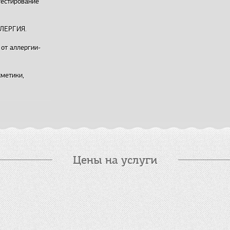
тестирование
ЛЛЕРГИЯ.
от аллергии-
сметики,
ть и
естимость и
Цены на услуги