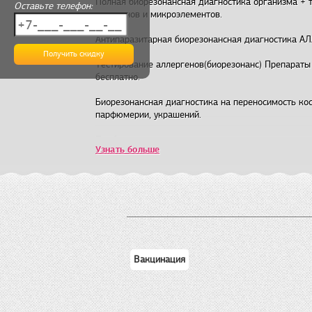
Полная биорезонансная диагностика организма + 
Оставьте телефон:
витаминов и микроэлементов.
Антипаразитарная биорезонансная диагностика А
Тестирование аллергенов(биорезонанс) Препараты 
бесплатно.
Биорезонансная диагностика на переносимость ко
парфюмерии, украшений.
Подбор лекарственных препаратов на совместимос
Узнать больше
переносимость. Подбор продуктов питания на совм
переносимость.
Вакцинация