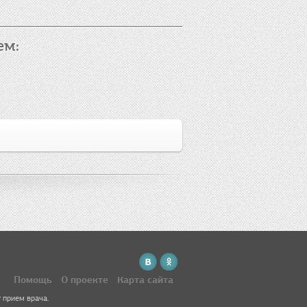
ем:
Помощь
О проекте
Карта сайта
 прием врача.