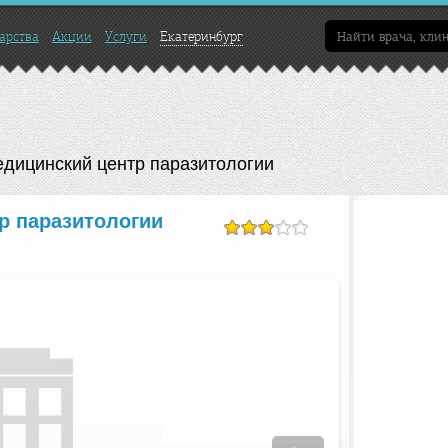
арства
Акции
Услуги
Екатеринбург
дицинский центр паразитологии
р паразитологии