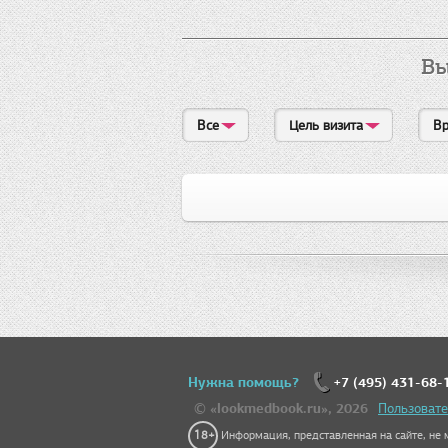
Вы
Все
Цель визита
Вр
Нужна помощь?
+7 (495) 431-68-
© «lookmedbook.ru», 2026
Пользовате
18+
Информация, представленная на сайте, не м