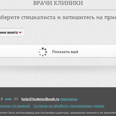
ВРАЧИ КЛИНИКИ
берите специалиста и запишитесь на при
емя визита
Показать ещё
17
или
help@lookmedbook.ru
Контакты
льское соглашение
Согласие на обработку персональных данных
ожет быть использована для постановки диагноза, назначения лечения и не заменяет