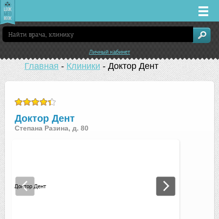
Врачи
Личный кабинет
Клиники
Главная
-
Клиники
-
Доктор Дент
Заболевания
Лекарства
Доктор Дент
Степана Разина, д. 80
Акции
Услуги
Екатеринбург