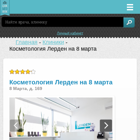
Врачи
Личный кабинет
Клиники
Главная
-
Клиники
-
Косметология Лерден на 8 марта
Заболевания
Лекарства
Косметология Лерден на 8 марта
8 Марта, д. 169
Акции
Услуги
Екатеринбург