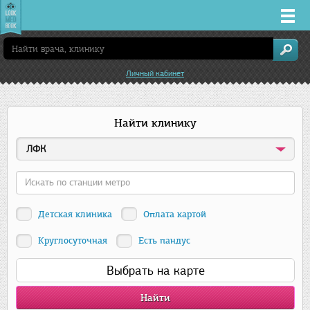
Врачи
Личный кабинет
Клиники
Найти клинику
Заболевания
ЛФК
Лекарства
Акции
Детская клиника
Оплата картой
Услуги
Круглосуточная
Есть пандус
Выбрать на карте
Екатеринбург