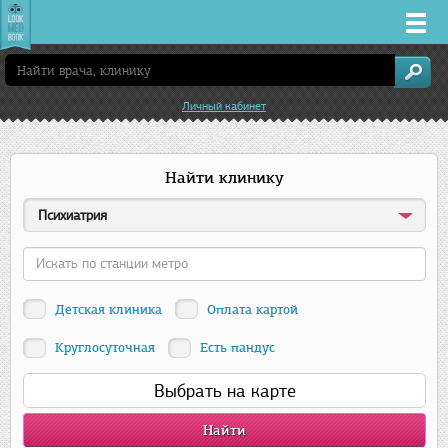
Врачи
Личный кабинет
Клиники
Найти клинику
Заболевания
Психиатрия
Лекарства
Акции
Детская клиника
Оплата картой
Услуги
Круглосуточная
Есть пандус
Выбрать на карте
Екатеринбург