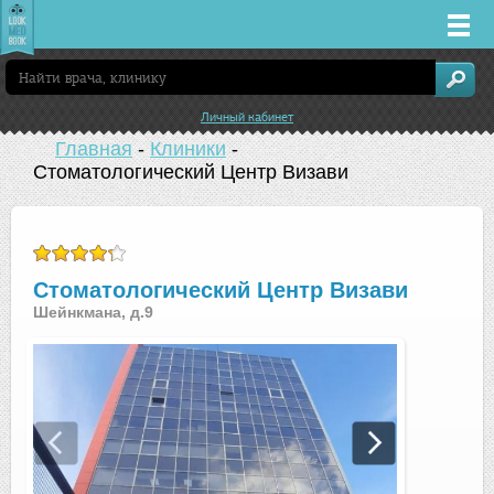
Врачи
Личный кабинет
Клиники
Главная
-
Клиники
-
Стоматологический Центр Визави
Заболевания
Лекарства
Стоматологический Центр Визави
Шейнкмана, д.9
Акции
Услуги
Екатеринбург