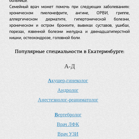
больнице.
Семейный врач может помочь при следующих заболеваниях:
хроническом пиелонефрите, ангине, ОРВИ, гриппе,
аллергическом дерматите, гипертонической болезни,
хроническом и остром бронхите, вывихах суставов, ушибах,
порезах, язвенной болезни желудка и двенадцатиперстной
кишки, остеохондрозе, головной боли.
Популярные специальности в Екатеринбурге:
А-Д
А
кушер-гинеколог
А
ндролог
А
нестезиолог-реаниматолог
В
ертебролог
В
рач ЛФК
В
рач УЗИ