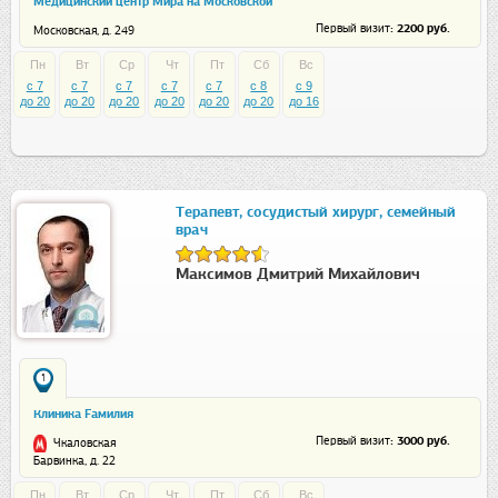
Медицинский центр Мира на Московской
: 2200 руб.
Первый визит
Московская, д. 249
Пн
Вт
Ср
Чт
Пт
Сб
Вс
c 7
c 7
c 7
c 7
c 7
c 8
c 9
до 20
до 20
до 20
до 20
до 20
до 20
до 16
Терапевт, сосудистый хирург, семейный
врач
Максимов Дмитрий Михайлович
1
Клиника Fамилия
: 3000 руб.
Первый визит
Чкаловская
Барвинка, д. 22
Пн
Вт
Ср
Чт
Пт
Сб
Вс