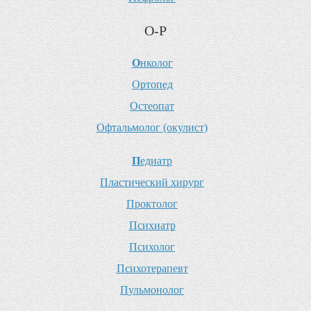
О-Р
О
нколог
О
ртопед
О
стеопат
О
фтальмолог (окулист)
П
едиатр
П
ластический хирург
П
роктолог
П
сихиатр
П
сихолог
П
сихотерапевт
П
ульмонолог