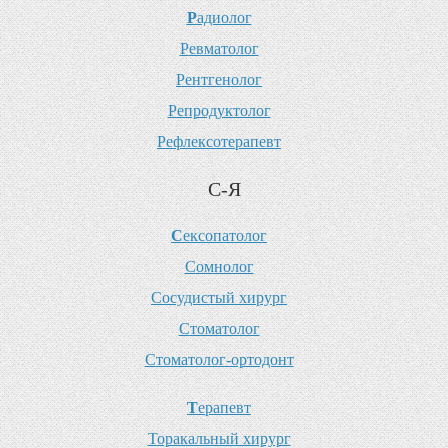
Р
адиолог
Р
евматолог
Р
ентгенолог
Р
епродуктолог
Р
ефлексотерапевт
С-Я
С
ексопатолог
С
омнолог
С
осудистый хирург
С
томатолог
С
томатолог-ортодонт
Т
ерапевт
Т
оракальный хирург