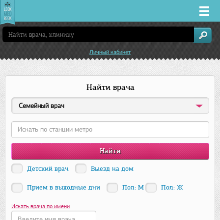
Врачи
Личный кабинет
Клиники
Найти врача
Заболевания
Семейный врач
Лекарства
Акции
Услуги
Детский врач
Выезд на дом
Прием в выходные дни
Пол: М
Пол: Ж
Екатеринбург
Искать врача по имени