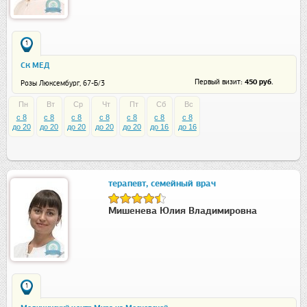
1
СК МЕД
: 450 руб.
Первый визит
Розы Люксембург, 67-Б/3
Пн
Вт
Ср
Чт
Пт
Сб
Вс
c 8
c 8
c 8
c 8
c 8
c 8
c 8
до 20
до 20
до 20
до 20
до 20
до 16
до 16
терапевт, семейный врач
Мишенева Юлия Владимировна
1