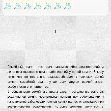
c 7
c 7
c 7
c 7
c 7
c 9
c 9
до 20
до 20
до 20
до 20
до 20
до 18
до 18
1
Семейный врач – это врач, занимающийся диагностикой и
лечением широкого круга заболеваний у одной семьи. В силу
того, что он постоянно взаимодействует с членами одной
семьи, семейный врач лучше всех других врачей знает
особенности его пациентов.
В обязанности семейного врача входят регулярные осмотры
всех членов семьи, медицинская помощь при заболеваниях и
направление заболевших членов семьи на госпитализацию при
возникновении осложнений, которые должны лечиться в