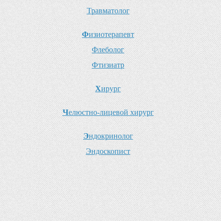
Т
равматолог
Ф
изиотерапевт
Ф
леболог
Ф
тизиатр
Х
ирург
Ч
елюстно-лицевой хирург
Э
ндокринолог
Э
ндоскопист