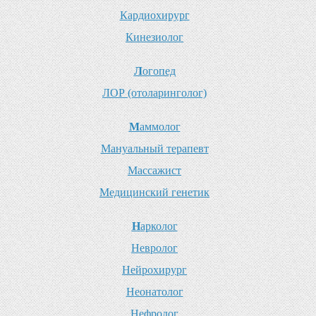
К
ардиохирург
К
инезиолог
Л
огопед
Л
ОР (отоларинголог)
М
аммолог
М
ануальный терапевт
М
ассажист
М
едицинский генетик
Н
арколог
Н
евролог
Н
ейрохирург
Н
еонатолог
Н
ефролог