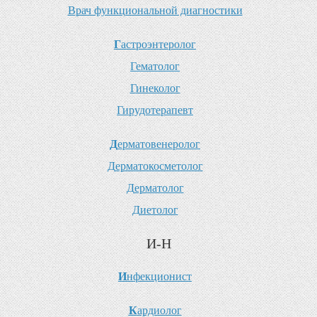
В
рач функциональной диагностики
Г
астроэнтеролог
Г
ематолог
Г
инеколог
Г
ирудотерапевт
Д
ерматовенеролог
Д
ерматокосметолог
Д
ерматолог
Д
иетолог
И-Н
И
нфекционист
К
ардиолог